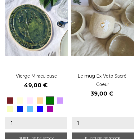
Vierge Miraculeuse
Le mug Ex-Voto Sacré-
Prix
Coeur
49,00 €
Prix
39,00 €
Vert
Rouge
BEIGE
Rosé.
Orangé.
Lavande
olive
Brun
Jaune.
Bleu
Bleu
Bleu
violet
cobalt
miraculeux
roi
RUPTURE DE STOCK
RUPTURE DE STOCK