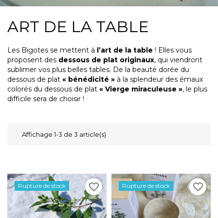
ART DE LA TABLE
Les Bigotes se mettent à
l’art de la table
! Elles vous
proposent des
dessous de plat originaux
, qui viendront
sublimer vos plus belles tables. De la beauté dorée du
dessous de plat
« bénédicité »
à la splendeur des émaux
colorés du dessous de plat
« Vierge miraculeuse »
, le plus
difficile sera de choisir !
Affichage 1-3 de 3 article(s)
favorite_border
favorite_border
Rupture de stock
Rupture de stock