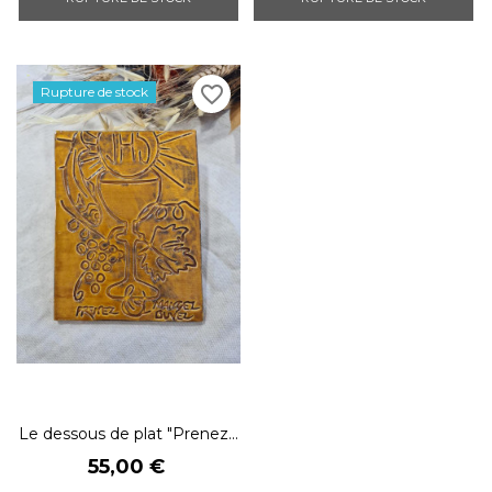
favorite_border
Rupture de stock
Le dessous de plat "Prenez...
Prix
55,00 €