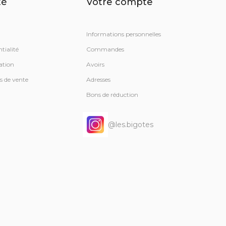
té
Votre compte
Informations personnelles
tialité
Commandes
ation
Avoirs
s de vente
Adresses
Bons de réduction
@les.bigotes