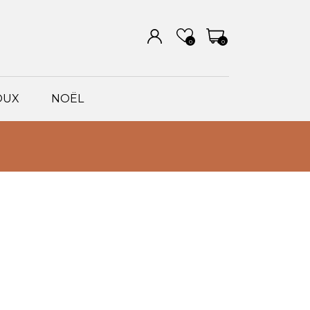
0
0
OUX
NOËL