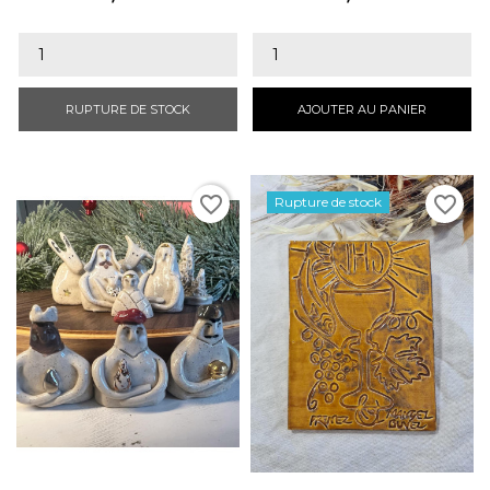
RUPTURE DE STOCK
AJOUTER AU PANIER
favorite_border
favorite_border
Rupture de stock