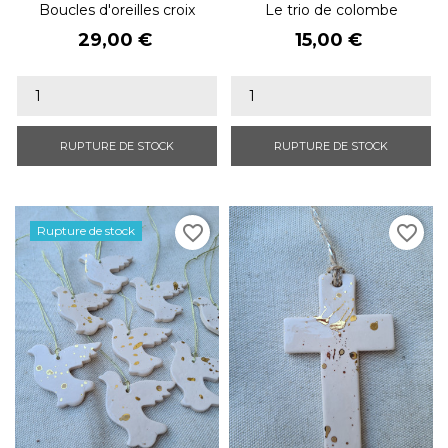
Boucles d'oreilles croix
Le trio de colombe
Prix
Prix
29,00 €
15,00 €
RUPTURE DE STOCK
RUPTURE DE STOCK
favorite_border
favorite_border
Rupture de stock