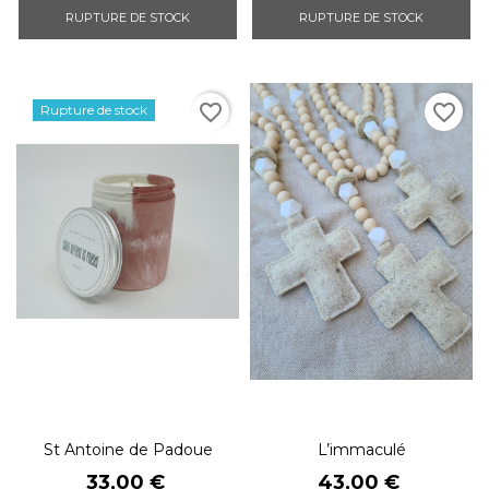
RUPTURE DE STOCK
RUPTURE DE STOCK
favorite_border
favorite_border
Rupture de stock
St Antoine de Padoue
L’immaculé
Prix
Prix
33,00 €
43,00 €