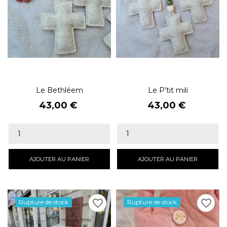
Le Bethléem
Le P’tit mili
Prix
Prix
43,00 €
43,00 €
AJOUTER AU PANIER
AJOUTER AU PANIER
favorite_border
favorite_border
Rupture de stock
Rupture de stock