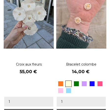
Croix aux fleurs
Bracelet colombe
Prix
Prix
55,00 €
14,00 €
BEIGE
ORANGE
Vert
Lavande
Bleu
rose
olive
roi
fluo
rose
bleu
clair
clair