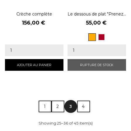
Crèche complète
Le dessous de plat "Prenez...
Prix
Prix
156,00 €
55,00 €
Ambre
Bordeaux
AJOUTER AU PANIER
RUPTURE DE STOCK
3
1
2
4
Showing 25–36 of 45 item(s)