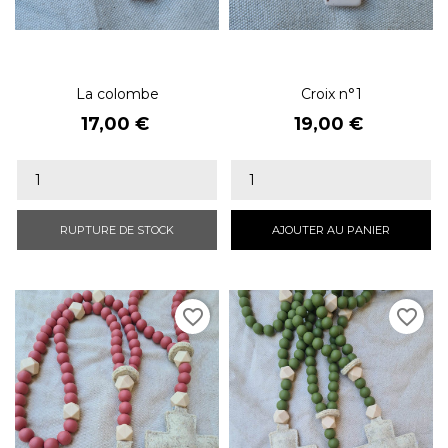
La colombe
Croix n°1
Prix
Prix
17,00 €
19,00 €
RUPTURE DE STOCK
AJOUTER AU PANIER
favorite_border
favorite_border