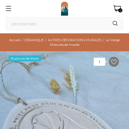
0
Accueil
CÉRAMIQUE
AUTRES DÉCORATIONS MURALES
La Vierge
Miraculeuse murale
Rupture de stock
1