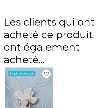
Les clients qui ont
acheté ce produit
ont également
acheté...
favorite_border
Rupture de stock