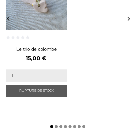


Le trio de colombe
Prix
15,00 €
RUPTURE DE STOCK