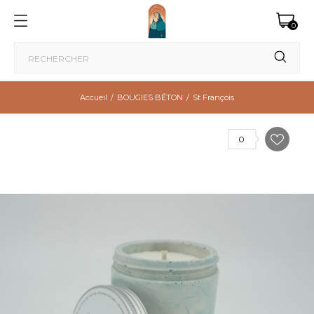
0
Accueil
BOUGIES BÉTON
St François
0