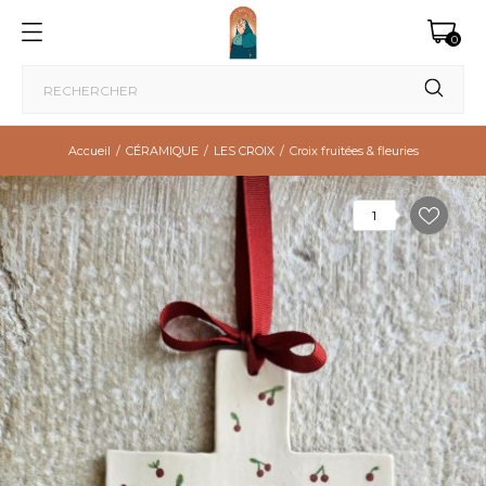
0
Accueil
CÉRAMIQUE
LES CROIX
Croix fruitées & fleuries
1