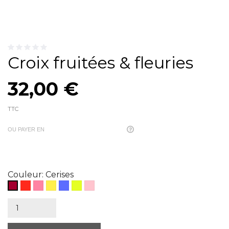
Croix fruitées & fleuries
32,00 €
TTC
OU PAYER EN
Couleur: Cerises
fraises
pastèques
citrons
myosotis
mimosa
fleurs
Cerises
roses