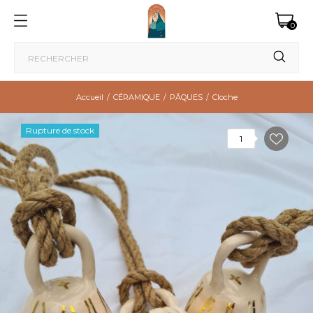
0
Accueil
CÉRAMIQUE
PÂQUES
Cloche
Rupture de stock
1